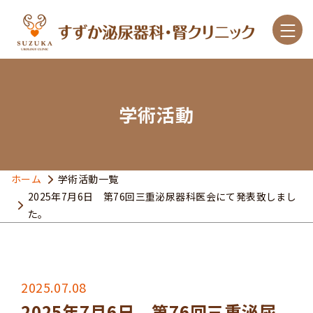
学術活動
診療案内
こんな症状があったら
ホーム
学術活動一覧
2025年7月6日 第76回三重泌尿器科医会にて発表致しまし
主な疾患と治療
た。
クリニック紹介
アクセス
2025.07.08
2025年7月6日 第76回三重泌尿