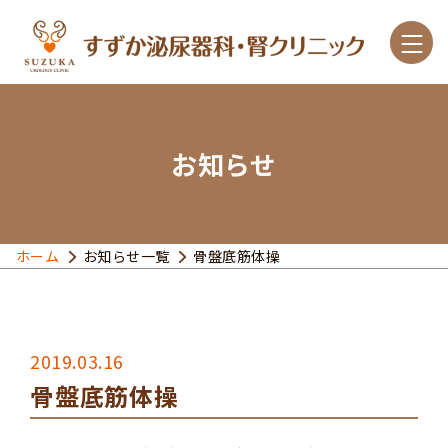
お知らせ
診療案内
こんな症状があったら
ホーム
お知らせ一覧
骨盤底筋体操
主な疾患と治療
クリニック紹介
2019.03.16
骨盤底筋体操
アクセス