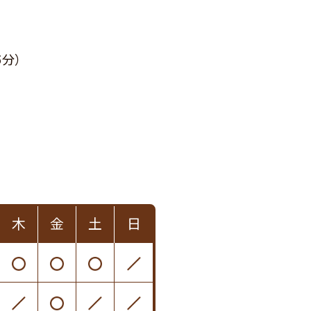
5分）
木
金
土
日